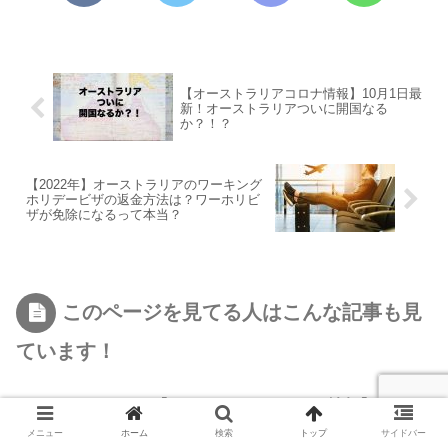
【オーストラリアコロナ情報】10月1日最
新！オーストラリアついに開国なる
か？！？
【2022年】オーストラリアのワーキング
ホリデービザの返金方法は？ワーホリビ
ザが免除になるって本当？
このページを見てる人はこんな記事も見
ています！
【オーストラリアコロナ情報】10月1
日最新！オーストラリアついに開国な
メニュー
ホーム
検索
トップ
サイドバー
るか？！？