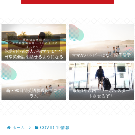
英語初心者の人が独学で１年で
ママがハッピーになる親子留学
日常英会話を話せるようになる
まで５つのステップ
新・90日間英語脳獲得プログ
最短1年以内でワーホリスター
ラム
トさせるぞ！
ホーム
COVID-19情報