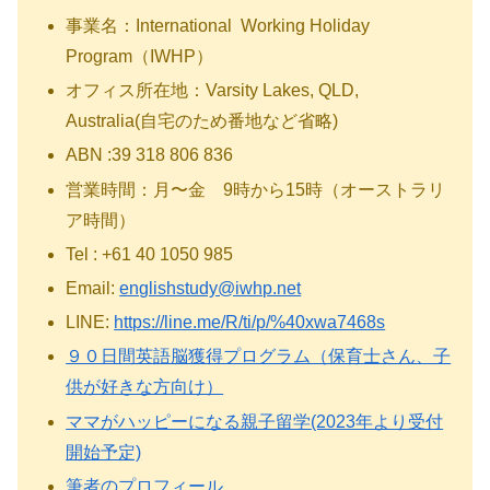
事業名：International Working Holiday
Program（IWHP）
オフィス所在地：Varsity Lakes, QLD,
Australia(自宅のため番地など省略)
ABN :39 318 806 836
営業時間：月〜金 9時から15時（オーストラリ
ア時間）
Tel : +61 40 1050 985
Email:
englishstudy@iwhp.net
LINE:
https://line.me/R/ti/p/%40xwa7468s
９０日間英語脳獲得プログラム（保育士さん、子
供が好きな方向け）
ママがハッピーになる親子留学(2023年より受付
開始予定)
筆者のプロフィール