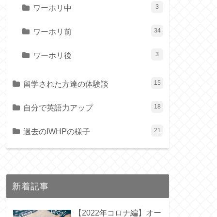
ワーホリ中
3
ワーホリ前
34
ワーホリ後
3
留学された方達の体験談
15
自分で英語力アップ
18
過去のIWHPの様子
21
新着記事
【2022年コロナ編】オー