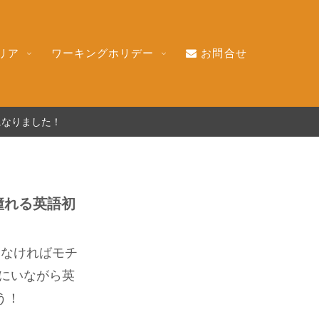
リア
ワーキングホリデー
お問合せ
になりました！
憧れる英語初
らなければモチ
にいながら英
う！