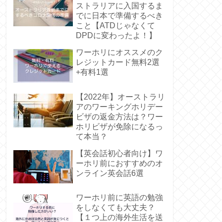
ストラリアに入国するま
でに日本で準備するべき
こと【ATDじゃなくて
DPDに変わったよ！】
ワーホリにオススメのク
レジットカード無料2選
+有料1選
【2022年】オーストラリ
アのワーキングホリデー
ビザの返金方法は？ワー
ホリビザが免除になるっ
て本当？
【英会話初心者向け】ワ
ーホリ前におすすめのオ
ンライン英会話6選
ワーホリ前に英語の勉強
をしなくても大丈夫？
【１つ上の海外生活を送