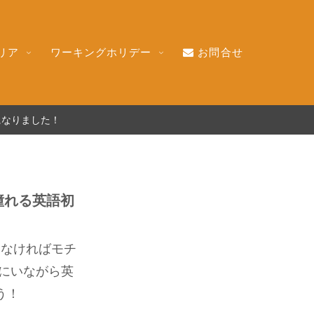
リア
ワーキングホリデー
お問合せ
になりました！
憧れる英語初
らなければモチ
にいながら英
う！