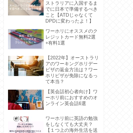
ストラリアに入国するま
でに日本で準備するべき
こと【ATDじゃなくて
DPDに変わったよ！】
ワーホリにオススメのク
レジットカード無料2選
+有料1選
【2022年】オーストラリ
アのワーキングホリデー
ビザの返金方法は？ワー
ホリビザが免除になるっ
て本当？
【英会話初心者向け】ワ
ーホリ前におすすめのオ
ンライン英会話6選
ワーホリ前に英語の勉強
をしなくても大丈夫？
【１つ上の海外生活を送