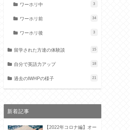
ワーホリ中
3
ワーホリ前
34
ワーホリ後
3
留学された方達の体験談
15
自分で英語力アップ
18
過去のIWHPの様子
21
新着記事
【2022年コロナ編】オー