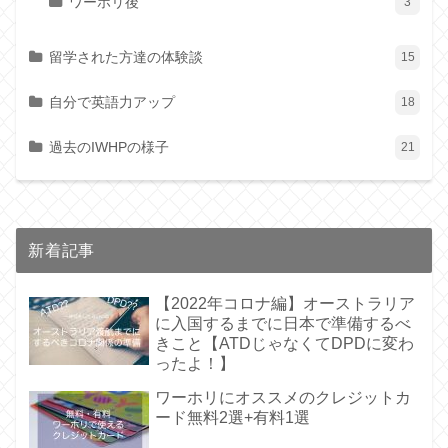
ワーホリ後
3
留学された方達の体験談
15
自分で英語力アップ
18
過去のIWHPの様子
21
新着記事
【2022年コロナ編】オーストラリア
に入国するまでに日本で準備するべ
きこと【ATDじゃなくてDPDに変わ
ったよ！】
ワーホリにオススメのクレジットカ
ード無料2選+有料1選