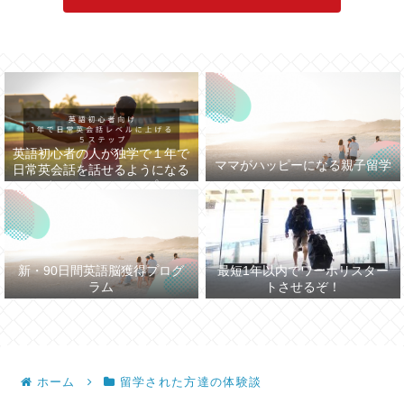
英語初心者の人が独学で１年で
ママがハッピーになる親子留学
日常英会話を話せるようになる
まで５つのステップ
新・90日間英語脳獲得プログ
最短1年以内でワーホリスター
ラム
トさせるぞ！
ホーム
留学された方達の体験談