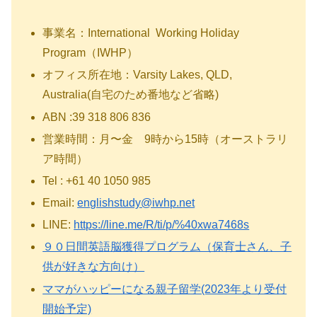
事業名：International Working Holiday
Program（IWHP）
オフィス所在地：Varsity Lakes, QLD,
Australia(自宅のため番地など省略)
ABN :39 318 806 836
営業時間：月〜金 9時から15時（オーストラリ
ア時間）
Tel : +61 40 1050 985
Email:
englishstudy@iwhp.net
LINE:
https://line.me/R/ti/p/%40xwa7468s
９０日間英語脳獲得プログラム（保育士さん、子
供が好きな方向け）
ママがハッピーになる親子留学(2023年より受付
開始予定)