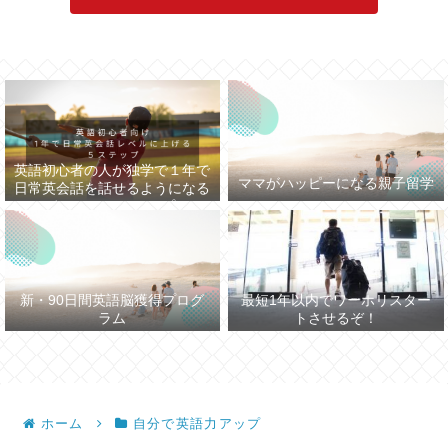
英語初心者の人が独学で１年で
ママがハッピーになる親子留学
日常英会話を話せるようになる
まで５つのステップ
新・90日間英語脳獲得プログ
最短1年以内でワーホリスター
ラム
トさせるぞ！
ホーム
自分で英語力アップ