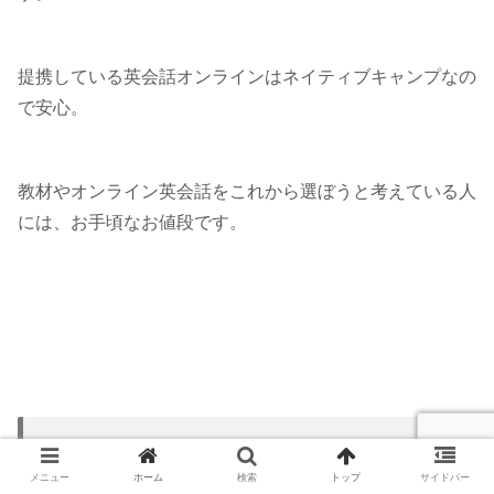
提携している英会話オンラインはネイティブキャンプなの
で安心。
教材やオンライン英会話をこれから選ぼうと考えている人
には、お手頃なお値段です。
有料アプリ（7日間無料） NHKの英
語講座【ポケット語学】
メニュー
ホーム
検索
トップ
サイドバー