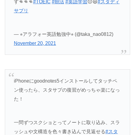
す👊👊👊
#TOEIC
#朝活
#英語学習
😔😆
#スタディ
サプリ
— ⭐︎アラフォー英語勉強中⭐︎ (@taka_nao0812)
November 20, 2021
iPhoneにgoodnotes5インストールしてタッチペ
ン使ったら、スタサプの復習がめっちゃ楽になっ
た！
一問ずつスクショとってノートに取り込み、スラ
ッシュや文構造を色々書き込んで見返せる
#スタ