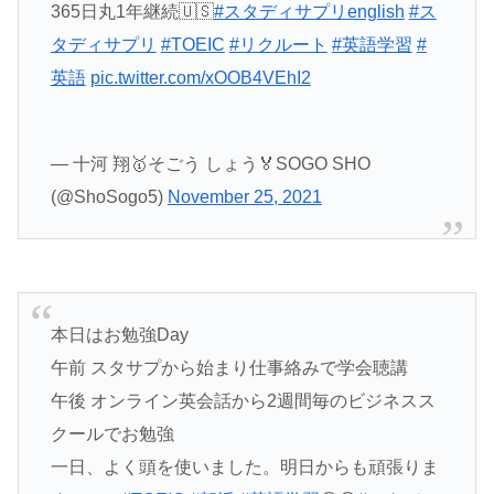
365日丸1年継続🇺🇸
#スタディサプリenglish
#ス
タディサプリ
#TOEIC
#リクルート
#英語学習
#
英語
pic.twitter.com/xOOB4VEhI2
— 十河 翔🥇そごう しょう🏅SOGO SHO
(@ShoSogo5)
November 25, 2021
本日はお勉強Day
午前 スタサプから始まり仕事絡みで学会聴講
午後 オンライン英会話から2週間毎のビジネスス
クールでお勉強
一日、よく頭を使いました。明日からも頑張りま