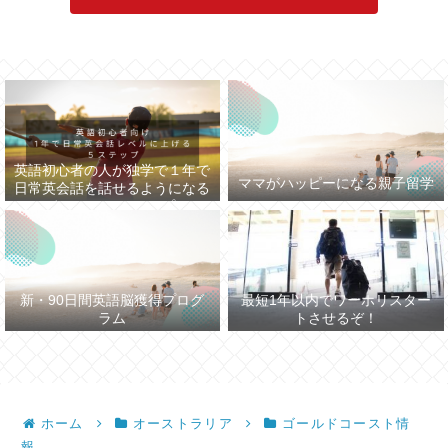
英語初心者の人が独学で１年で
ママがハッピーになる親子留学
日常英会話を話せるようになる
まで５つのステップ
新・90日間英語脳獲得プログ
最短1年以内でワーホリスター
ラム
トさせるぞ！
ホーム
オーストラリア
ゴールドコースト情
報