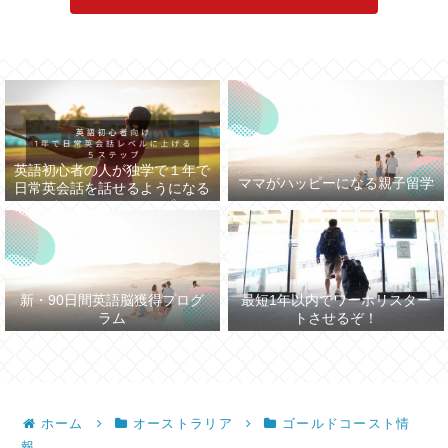
英語初心者の人が独学で１年で
ママがハッピーになる親子留学
日常英会話を話せるようになる
まで５つのステップ
新・90日間英語脳獲得プログ
最短1年以内でワーホリスター
ラム
トさせるぞ！
ホーム
オーストラリア
ゴールドコースト情
報