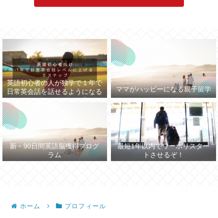
英語初心者の人が独学で１年で
ママがハッピーになる親子留学
日常英会話を話せるようになる
まで５つのステップ
新・90日間英語脳獲得プログ
最短1年以内でワーホリスター
ラム
トさせるぞ！
ホーム
プロフィール