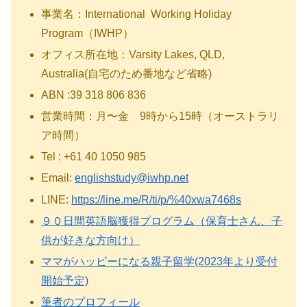
事業名：International Working Holiday
Program（IWHP）
オフィス所在地：Varsity Lakes, QLD,
Australia(自宅のため番地など省略)
ABN :39 318 806 836
営業時間：月〜金 9時から15時（オーストラリ
ア時間）
Tel : +61 40 1050 985
Email:
englishstudy@iwhp.net
LINE:
https://line.me/R/ti/p/%40xwa7468s
９０日間英語脳獲得プログラム（保育士さん、子
供が好きな方向け）
ママがハッピーになる親子留学(2023年より受付
開始予定)
筆者のプロフィール