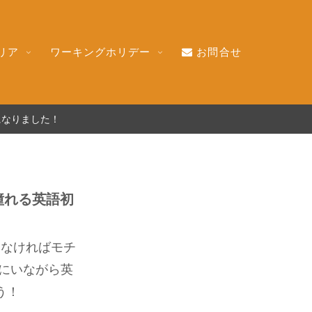
リア
ワーキングホリデー
お問合せ
になりました！
憧れる英語初
らなければモチ
にいながら英
う！