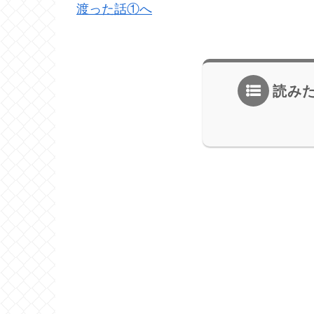
渡った話①へ
読み