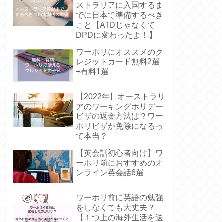
ストラリアに入国するま
でに日本で準備するべき
こと【ATDじゃなくて
DPDに変わったよ！】
ワーホリにオススメのク
レジットカード無料2選
+有料1選
【2022年】オーストラリ
アのワーキングホリデー
ビザの返金方法は？ワー
ホリビザが免除になるっ
て本当？
【英会話初心者向け】ワ
ーホリ前におすすめのオ
ンライン英会話6選
ワーホリ前に英語の勉強
をしなくても大丈夫？
【１つ上の海外生活を送