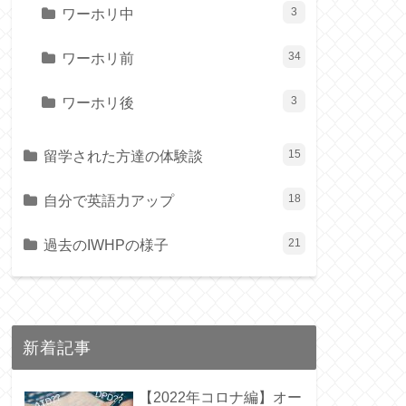
ワーホリ中
3
ワーホリ前
34
ワーホリ後
3
留学された方達の体験談
15
自分で英語力アップ
18
過去のIWHPの様子
21
新着記事
【2022年コロナ編】オー